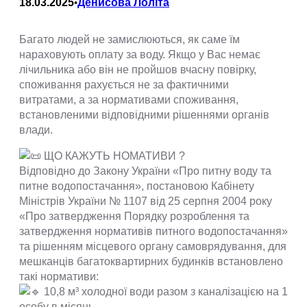
18.03.2025
Денисова Лоліта
•
Багато людей не замислюються, як саме їм
нараховують оплату за воду. Якщо у Вас немає
лічильника або він не пройшов вчасну повірку,
споживання рахується не за фактичними
витратами, а за нормативами споживання,
встановленими відповідними рішеннями органів
влади.
ЩО КАЖУТЬ НОМАТИВИ ?
Відповідно до Закону України «Про питну воду та
питне водопостачання», постановою Кабінету
Міністрів України № 1107 від 25 серпня 2004 року
«Про затвердження Порядку розроблення та
затвердження нормативів питного водопостачання»
та рішенням місцевого органу самоврядування, для
мешканців багатоквартирних будинків встановлено
такі нормативи:
10,8 м³ холодної води разом з каналізацією на 1
особу в місяць