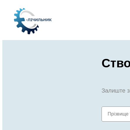
Перейти
до
вмісту
Ство
Залиште з