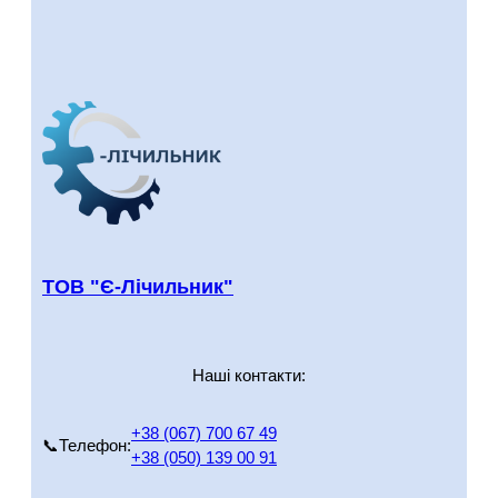
з
“
Є
-
Л
і
ч
и
л
ь
н
ТОВ "Є-Лічильник"
и
к
”
Наші контакти:
+38 (067) 700 67 49
📞Телефон:
+38 (050) 139 00 91