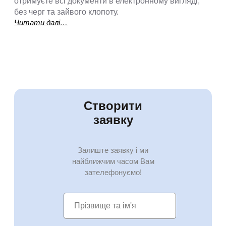
отримуєте всі документи в електронному вигляді,
без черг та зайвого клопоту.
:
Читати далі…
🔧
Д
е
п
р
о
й
Створити
т
заявку
и
п
о
Залиште заявку і ми
в
найближчим часом Вам
і
зателефонуємо!
р
к
у
л
і