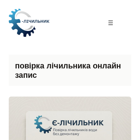
Перейти
до
вмісту
повірка лічильника онлайн
запис