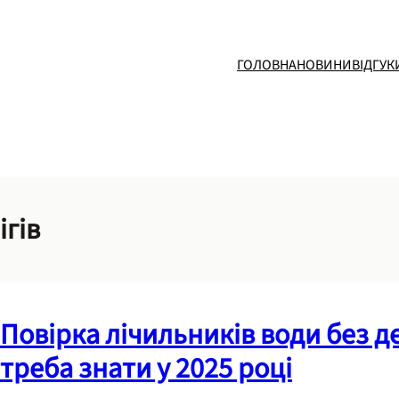
ГОЛОВНА
НОВИНИ
ВІДГУК
ігів
Повірка лічильників води без д
треба знати у 2025 році