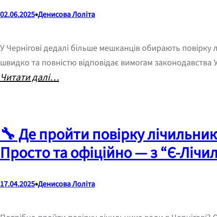
•
02.06.2025
Денисова Лоліта
У Чернігові дедалі більше мешканців обирають повірку 
швидко та повністю відповідає вимогам законодавства У
:
Читати далі…
П
о
в
🔧 Де пройти повірку лічильникі
і
Просто та офіційно — з “Є-Лічи
р
к
а
•
17.04.2025
Денисова Лоліта
л
і