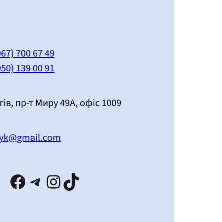
067) 700 67 49
050) 139 00 91
гів, пр-т Миру 49А, офіс 1009
lnyk@gmail.com
Facebook
Telegram
Instagram
TikTok