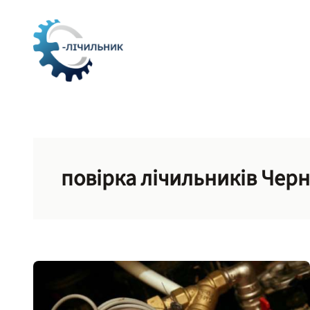
Перейти
до
вмісту
повірка лічильників Черн