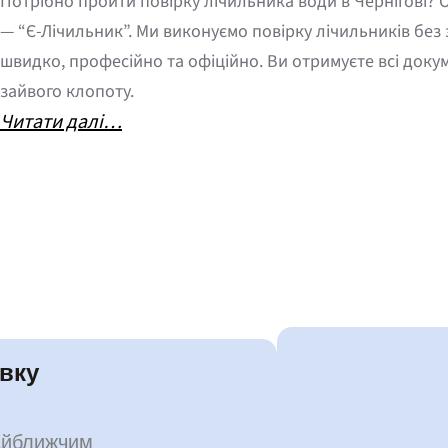
Потрібно пройти повірку лічильника води в Чернігові? 
ч
— “Є-Лічильник”. Ми виконуємо повірку лічильників без
и
швидко, професійно та офіційно. Ви отримуєте всі докум
л
зайвого клопоту.
ь
:
Читати далі…
н
🔧
и
Д
к
е
і
п
в
р
в
о
о
й
д
т
и
вку
и
б
п
е
найближчим