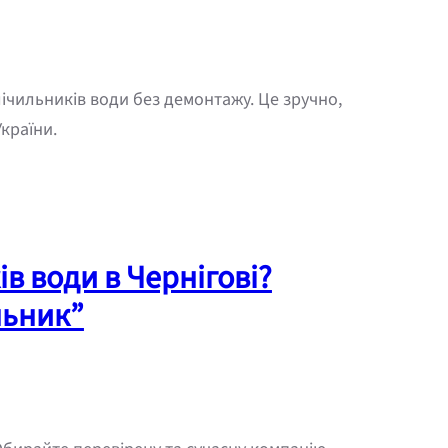
лічильників води без демонтажу. Це зручно,
країни.
в води в Чернігові?
льник”