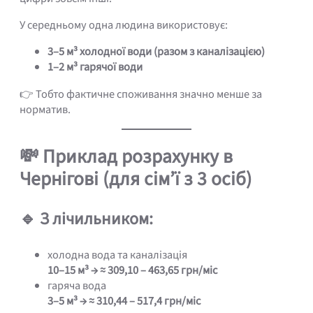
У середньому одна людина використовує:
3–5 м³ холодної води (разом з каналізацією)
1–2 м³ гарячої води
👉 Тобто фактичне споживання значно менше за
норматив.
💸 Приклад розрахунку в
Чернігові (для сім’ї з 3 осіб)
🔹 З лічильником:
холодна вода та каналізація
10–15 м³ → ≈ 309,10 – 463,65 грн/міс
гаряча вода
3–5 м³ → ≈ 310,44 – 517,4 грн/міс