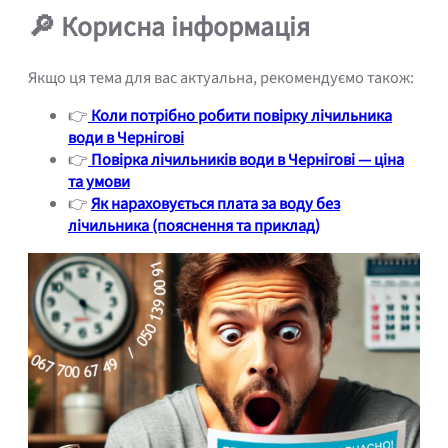
🔎 Корисна інформація
Якщо ця тема для вас актуальна, рекомендуємо також:
👉
Коли потрібно робити повірку лічильника
води в Чернігові
👉
Повірка лічильників води в Чернігові — ціна
та умови
👉
Як нараховується плата за воду без
лічильника (пояснення та приклад)