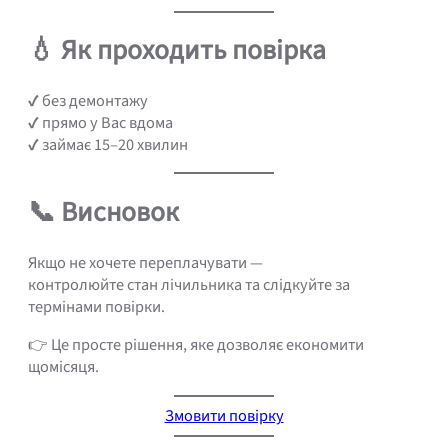
💧 Як проходить повірка
✔ без демонтажу
✔ прямо у Вас вдома
✔ займає 15–20 хвилин
📞 Висновок
Якщо не хочете переплачувати —
контролюйте стан лічильника та слідкуйте за
термінами повірки.
👉 Це просте рішення, яке дозволяє економити
щомісяця.
Змовити повірку