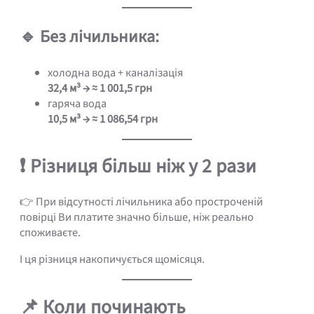
🔹 Без лічильника:
холодна вода + каналізація
32,4 м³ → ≈ 1 001,5 грн
гаряча вода
10,5 м³ → ≈ 1 086,54 грн
❗ Різниця більш ніж у 2 рази
👉 При відсутності лічильника або простроченій
повірці Ви платите значно більше, ніж реально
споживаєте.
І ця різниця накопичується щомісяця.
📌 Коли починають